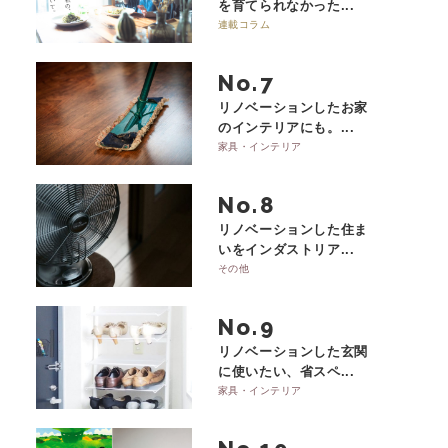
を育てられなかった...
連載コラム
No.
リノベーションしたお家
のインテリアにも。...
家具・インテリア
No.
リノベーションした住ま
いをインダストリア...
その他
No.
リノベーションした玄関
に使いたい、省スペ...
家具・インテリア