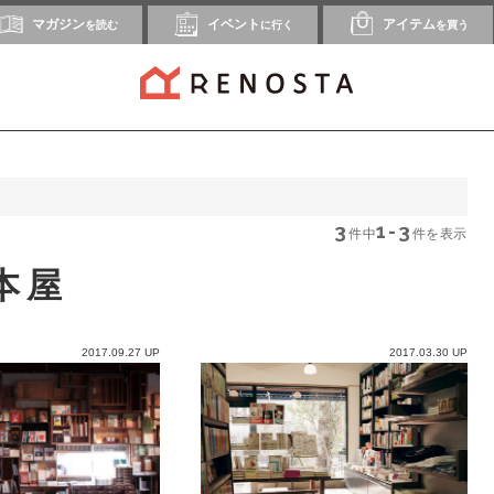
マガジン
イベント
アイテム
を読む
に行く
を買う
3
1-3
件中
件を表示
本屋
2017.09.27 UP
2017.03.30 UP