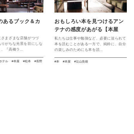
のあるブック＆カ
おもしろい本を見つけるアン
】
テナの感度があがる【本屋
Title】
にさまざまな店舗がつづ
私たちは仕事や勉強など、必要に迫られて
ありがちな光景を目にしな
本を読むことがある一方で、純粋に、自分
、『高橋ラ...
の楽しみのためにも本を読...
ホテル
本屋
松本
長野
本
本屋
辻山良雄