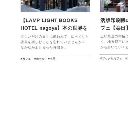
【LAMP LIGHT BOOKS
活版印刷機
HOTEL nagoya】本の世界を
フェ【栞日
旅する贅沢な場所
広い県道の両脇
忙しいだけの日々に追われて、ゆっくりと
く、地方都市に
読書を楽しむことを忘れていませんか？
がら歩いていくと
なかなかまとまった時間を...
ブック＆カフェ
カフェ
ホテル
本屋