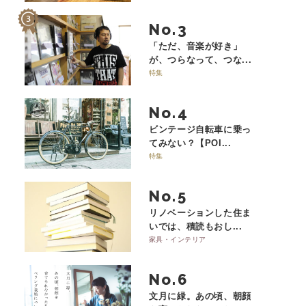
No.
「ただ、音楽が好き」
が、つらなって、つな...
特集
No.
ビンテージ自転車に乗っ
てみない？【POI...
特集
No.
リノベーションした住ま
いでは、積読もおし...
家具・インテリア
No.
文月に緑。あの頃、朝顔