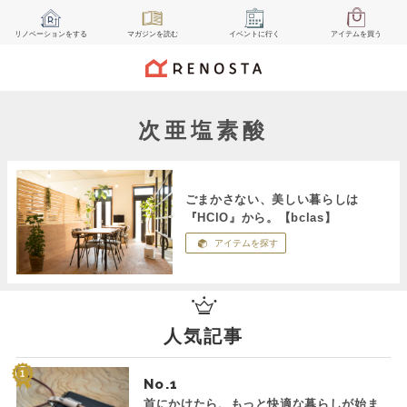
リノベーション
をする
マガジン
を読む
イベント
に行く
アイテム
を買う
次亜塩素酸
ごまかさない、美しい暮らしは
『HClO』から。【bclas】
アイテムを探す
人気記事
No.
首にかけたら、もっと快適な暮らしが始ま