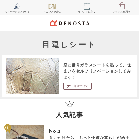
リノベーション
をする
マガジン
を読む
イベント
に行く
アイテム
を買う
目隠しシート
窓に曇りガラスシートを貼って、住
まいをセルフリノベーションしてみ
よう！
自分で作る
人気記事
No.
首にかけたら、もっと快適な暮らしが始ま