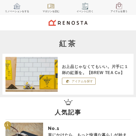
リノベーション
をする
マガジン
を読む
イベント
に行く
アイテム
を買う
紅茶
お上品じゃなくてもいい。片手に１
杯の紅茶を。【BREW TEA Co】
アイテムを探す
人気記事
No.
首にかけたら、もっと快適な暮らしが始ま