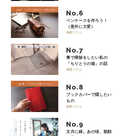
No.
ペンケースを作ろう！
（意外に大変）
連載コラム
No.
箒で掃除をしたい私の
「ちりとりの箱」の話
連載コラム
No.
ブックカバーで隠したい
もの
連載コラム
No.
文月に緑。あの頃、朝顔