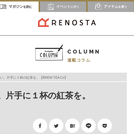
マガジン
イベント
アイテム
を読む
に行く
を買う
COLUMN
連載コラム
。片手に１杯の紅茶を。【BREW TEA Co】
。片手に１杯の紅茶を。