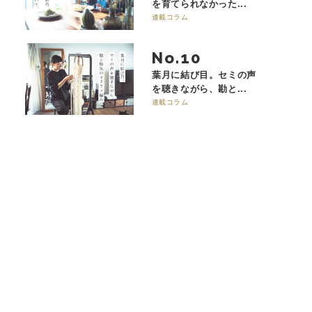
を育てられなかった...
連載コラム
No.
葉月に結び目。セミの声
を聴きながら、勘と...
連載コラム