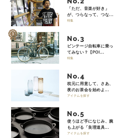
No.
「ただ、音楽が好き」
が、つらなって、つな...
特集
No.
ビンテージ自転車に乗っ
てみない？【POI...
特集
No.
枕元に用意して、さあ、
夜のお茶会を始めよ...
アイテムを探す
No.
使うほど手になじみ、腕
も上がる「良理道具...
アイテムを探す