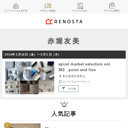
リノベーション
をする
マガジン
を読む
イベント
に行く
アイテム
を買う
赤堀友美
2018年２月16日（金）〜３月１日（木）
spiral market selection vol.
382 point and line
東京都港区南青山
スパイラルマーケット
その他
人気記事