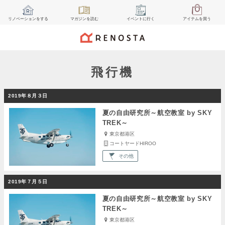
リノベーション
をする
マガジン
を読む
イベント
に行く
アイテム
を買う
飛行機
2019年８月３日
夏の自由研究所～航空教室 by SKY
TREK～
東京都港区
コートヤードHIROO
その他
2019年７月５日
夏の自由研究所～航空教室 by SKY
TREK～
東京都港区