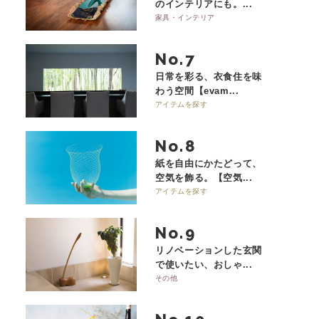
のインテリアにも。...
家具・インテリア
No.
日常を彩る、衣食住を味
わう空間【evam...
アイテムを探す
No.
紙を自由にかたどって、
空気を飾る。【空気...
アイテムを探す
No.
リノベーションした玄関
で使いたい、おしゃ...
その他