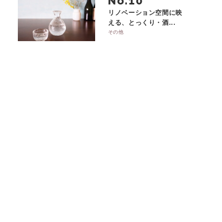
No.
リノベーション空間に映
える、とっくり・酒...
その他