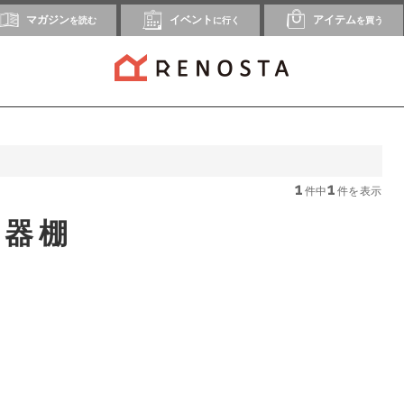
マガジン
イベント
アイテム
を読む
に行く
を買う
1
1
件中
件を表示
食器棚