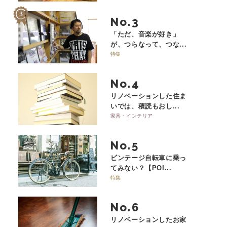
No.
「ただ、音楽が好き」
が、つらなって、つな...
特集
No.
リノベーションした住ま
いでは、積読もおし...
家具・インテリア
No.
ビンテージ自転車に乗っ
てみない？【POI...
特集
No.
リノベーションしたお家