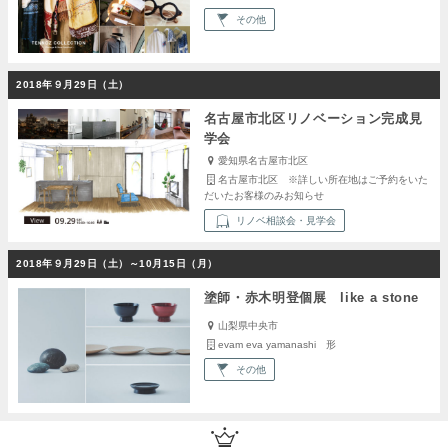
その他
2018年９月29日（土）
名古屋市北区リノベーション完成見
学会
愛知県名古屋市北区
名古屋市北区 ※詳しい所在地はご予約をいた
だいたお客様のみお知らせ
リノベ相談会・見学会
2018年９月29日（土）～10月15日（月）
塗師・赤木明登個展 like a stone
山梨県中央市
evam eva yamanashi 形
その他