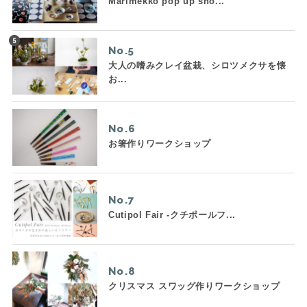
Marimekko pop up sho...
No.
大人の嗜みクレイ盆栽、シロツメクサを懐
お...
No.
お箸作りワークショップ
No.
Cutipol Fair -クチポールフ...
No.
クリスマス スワッグ作りワークショップ