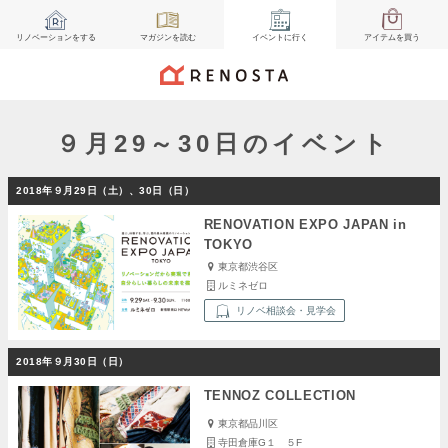
リノベーション
をする
マガジン
を読む
イベント
に行く
アイテム
を買う
９月29～30日のイベント
2018年９月29日（土）、30日（日）
RENOVATION EXPO JAPAN in
TOKYO
東京都渋谷区
ルミネゼロ
リノベ相談会・見学会
2018年９月30日（日）
TENNOZ COLLECTION
東京都品川区
寺田倉庫G１ ５F