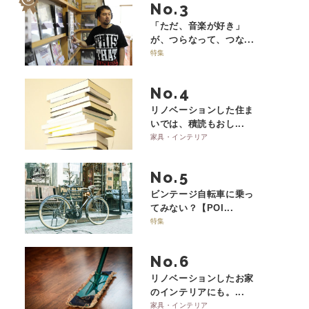
No.
「ただ、音楽が好き」
が、つらなって、つな...
特集
No.
リノベーションした住ま
いでは、積読もおし...
家具・インテリア
No.
ビンテージ自転車に乗っ
てみない？【POI...
特集
No.
リノベーションしたお家
のインテリアにも。...
家具・インテリア