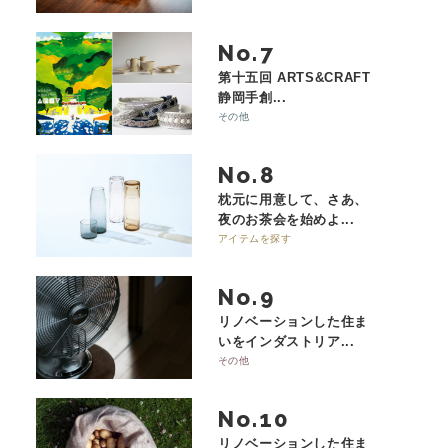
No.
第十五回 ARTS&CRAFT
静岡手創...
その他
No.
枕元に用意して、さあ、
夜のお茶会を始めよ...
アイテムを探す
No.
リノベーションした住ま
いをインダストリア...
その他
No.
リノベーションした住ま