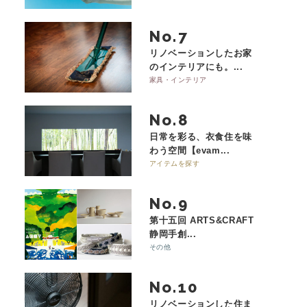
No.
リノベーションしたお家
のインテリアにも。...
家具・インテリア
No.
日常を彩る、衣食住を味
わう空間【evam...
アイテムを探す
No.
第十五回 ARTS&CRAFT
静岡手創...
その他
No.
リノベーションした住ま