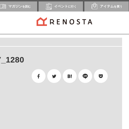
マガジン
イベント
アイテム
を読む
に行く
を買う
7_1280