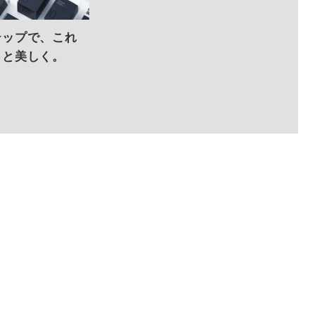
テップで、これ
っと美しく。
/ STEP BY