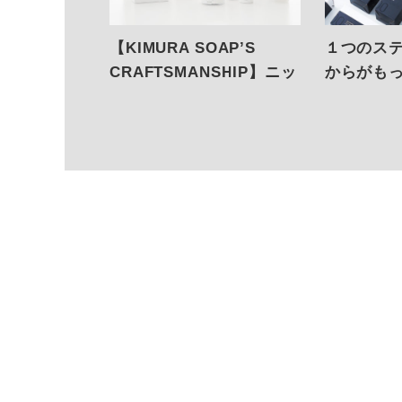
【KIMURA SOAP’S
１つのス
CRAFTSMANSHIP】ニッ
からがも
チな掃除の、頼れる味
【&SOAP 
方！
STEP】