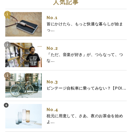
人気記事
No.
首にかけたら、もっと快適な暮らしが始ま
っ...
No.
「ただ、音楽が好き」が、つらなって、つ
な...
No.
ビンテージ自転車に乗ってみない？【POI...
No.
枕元に用意して、さあ、夜のお茶会を始め
よ...