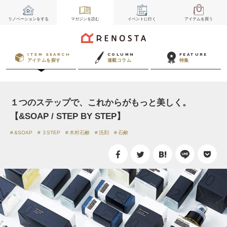
リノベーション
をする
マガジン
を読む
イベント
に行く
アイテム
を買う
ITEM SEARCH
COLUMN
FEATURE
アイテムを探す
連載コラム
特集
１つのステップで、これからがもっと美しく。
【&SOAP / STEP BY STEP】
&SOAP
３STEP
木村石鹸
洗剤
石鹸