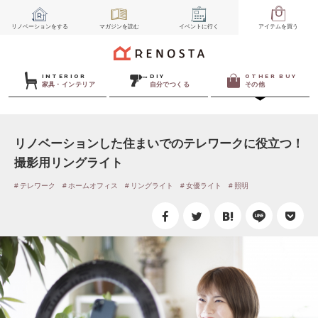
リノベーション
をする
マガジン
を読む
イベント
に行く
アイテム
を買う
INTERIOR
DIY
OTHER BUY
家具・インテリア
自分でつくる
その他
リノベーションした住まいでのテレワークに役立つ！
撮影用リングライト
テレワーク
ホームオフィス
リングライト
女優ライト
照明