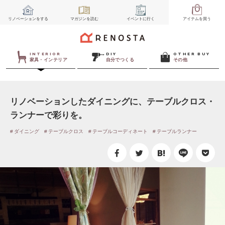
リノベーション
をする
マガジン
を読む
イベント
に行く
アイテム
を買う
INTERIOR
DIY
OTHER BUY
家具・インテリア
自分でつくる
その他
リノベーションしたダイニングに、テーブルクロス・
ランナーで彩りを。
ダイニング
テーブルクロス
テーブルコーディネート
テーブルランナー