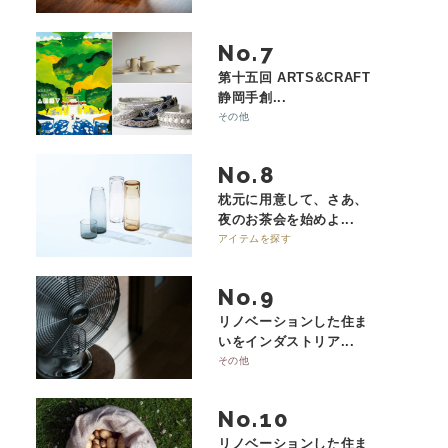
No.
第十五回 ARTS&CRAFT
静岡手創...
その他
No.
枕元に用意して、さあ、
夜のお茶会を始めよ...
アイテムを探す
No.
リノベーションした住ま
いをインダストリア...
その他
No.
リノベーションした住ま