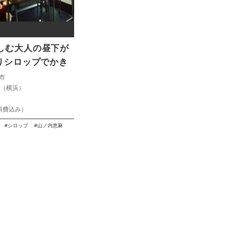
しむ大人の昼下が
くりシロップでかき
が？
市
DO（横浜）
0
材料費込み）
シロップ
山ノ内恵麻