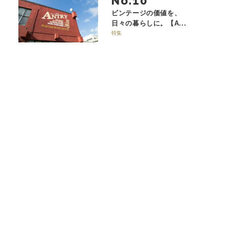
No.
ビンテージの価値を、
日々の暮らしに。【A...
特集