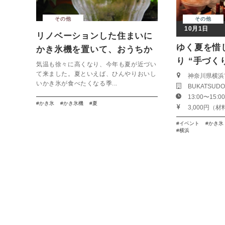
その他
その他
10月1日
リノベーションした住まいに
ゆく夏を惜
かき氷機を置いて、おうちか
り “手づ
き氷を楽しもう！
気温も徐々に高くなり、今年も夏が近づい
氷”はいか
て来ました。夏といえば、ひんやりおいし
神奈川県横浜
いかき氷が食べたくなる季...
BUKATSU
13:00〜15:0
かき氷
かき氷機
夏
3,000円（
イベント
かき氷
横浜