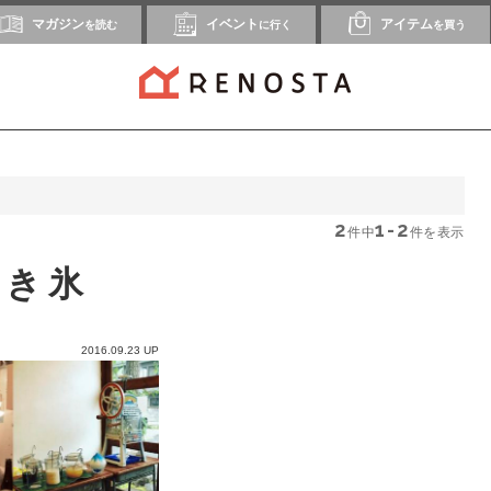
マガジン
イベント
アイテム
を読む
に行く
を買う
2
1-2
件中
件を表示
かき氷
2016.09.23 UP