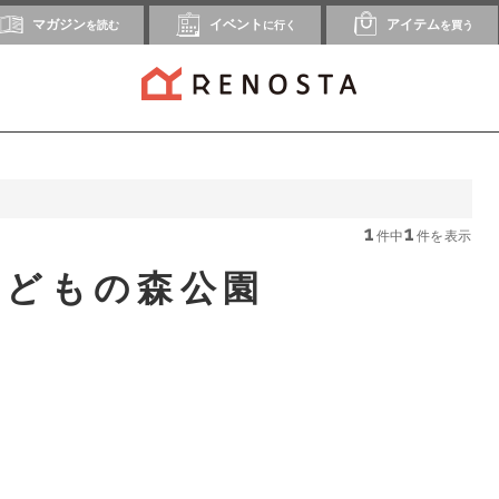
マガジン
イベント
アイテム
を読む
に行く
を買う
1
1
件中
件を表示
子どもの森公園