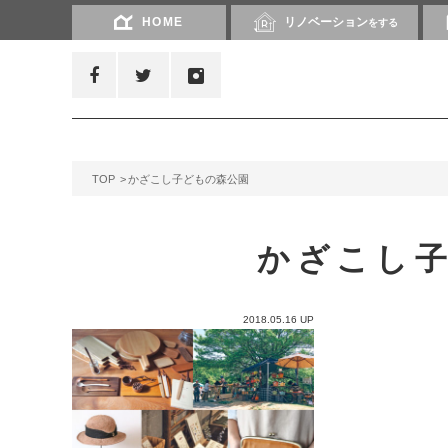
HOME
リノベーション
をする
TOP
かざこし子どもの森公園
かざこし
2018.05.16 UP