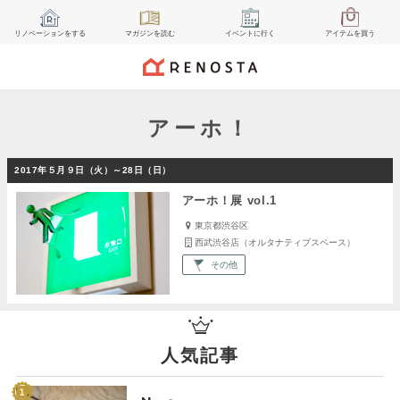
リノベーション
をする
マガジン
を読む
イベント
に行く
アイテム
を買う
アーホ！
2017年５月９日（火）～28日（日）
アーホ！展 vol.1
東京都渋谷区
西武渋谷店（オルタナティブスペース）
その他
人気記事