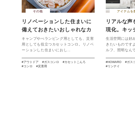
その他
アイテムを
リノベーションした住まいに
リアルな声
備えておきたいおしゃれなカ
現化。キッ
セットコンロ７選
いを。【Rinn
キャンプやべランピング用としても、災害
生活空間には好
用としても役立つカセットコンロ。リノベ
きたいものです
HOWARO
ーションした住まいにおし...
ルフ、照明なんて
アウトドア
ガスコンロ
カセットこんろ
HOWARO
ガス
コンロ
災害用
リンナイ