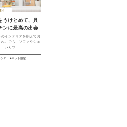
探す
をうけとめて、具
チンに最高の出会
ai /
みのインテリアを揃えてお
よね。でも、ソファやシェ
】
、いくつ...
コンロ
ネット限定