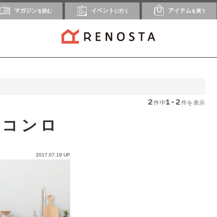
マガジン
イベント
アイテム
を読む
に行く
を買う
2
1-2
件中
件を表示
スコンロ
2017.07.19 UP