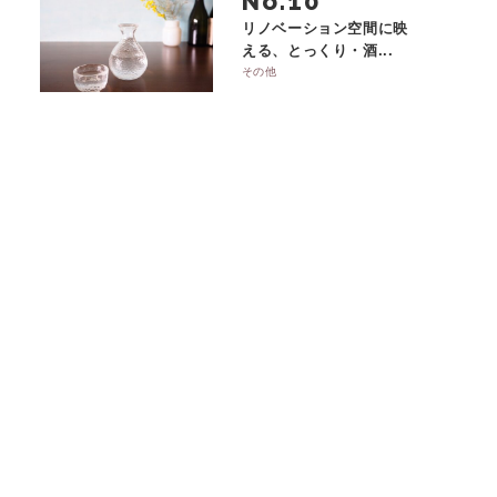
No.
リノベーション空間に映
える、とっくり・酒...
その他