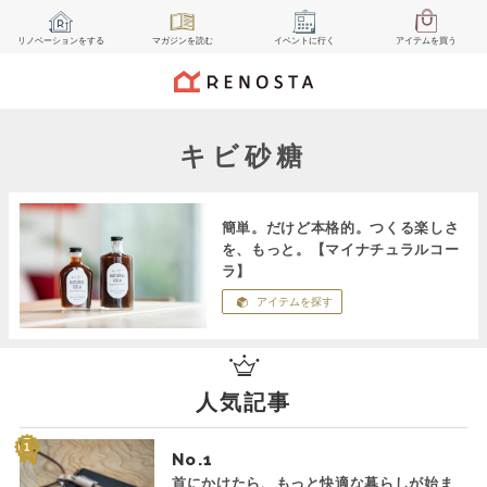
リノベーション
をする
マガジン
を読む
イベント
に行く
アイテム
を買う
キビ砂糖
簡単。だけど本格的。つくる楽しさ
を、もっと。【マイナチュラルコー
ラ】
アイテムを探す
人気記事
No.
首にかけたら、もっと快適な暮らしが始ま