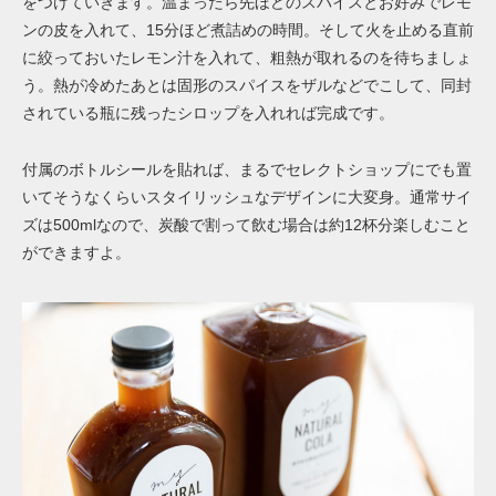
をつけていきます。温まったら先ほどのスパイスとお好みでレモ
ンの皮を入れて、
15
分ほど煮詰めの時間。そして火を止める直前
に絞っておいたレモン汁を入れて、粗熱が取れるのを待ちましょ
う。熱が冷めたあとは固形のスパイスをザルなどでこして、同封
されている瓶に残ったシロップを入れれば完成です。
付属のボトルシールを貼れば、まるでセレクトショップにでも置
いてそうなくらいスタイリッシュなデザインに大変身。通常サイ
ズは
500ml
なので、炭酸で割って飲む場合は約
12
杯分楽しむこと
ができますよ。