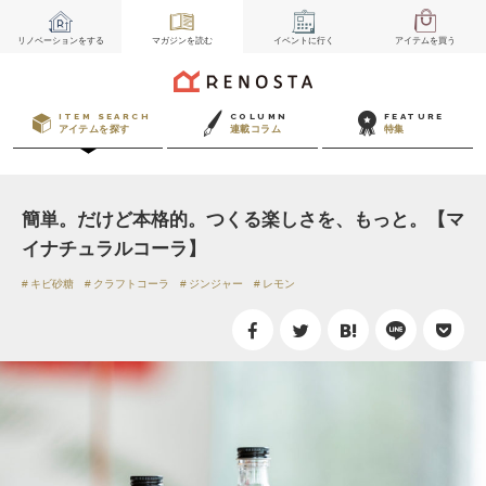
リノベーション
をする
マガジン
を読む
イベント
に行く
アイテム
を買う
ITEM SEARCH
COLUMN
FEATURE
アイテムを探す
連載コラム
特集
簡単。だけど本格的。つくる楽しさを、もっと。【マ
イナチュラルコーラ】
キビ砂糖
クラフトコーラ
ジンジャー
レモン