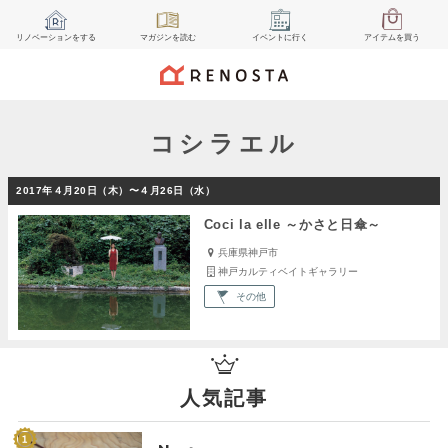
リノベーション
をする
マガジン
を読む
イベント
に行く
アイテム
を買う
コシラエル
2017年４月20日（木）〜４月26日（水）
Coci la elle ～かさと日傘～
兵庫県神戸市
神戸カルティベイトギャラリー
その他
人気記事