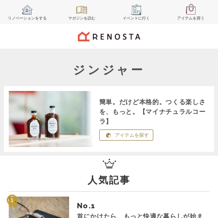
リノベーション
をする
マガジン
を読む
イベント
に行く
アイテム
を買う
ジンジャー
簡単。だけど本格的。つくる楽しさ
を、もっと。【マイナチュラルコー
ラ】
アイテムを探す
人気記事
No.
首にかけたら、もっと快適な暮らしが始ま