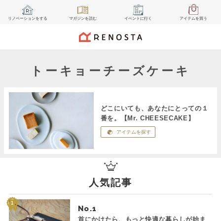
リノベーション
をする
マガジン
を読む
イベント
に行く
アイテム
を買う
トーキョーチーズケーキ
どこにいても、あなたにとっての１
番を。【Mr. CHEESECAKE】
アイテムを探す
人気記事
No.
首にかけたら、もっと快適な暮らしが始ま