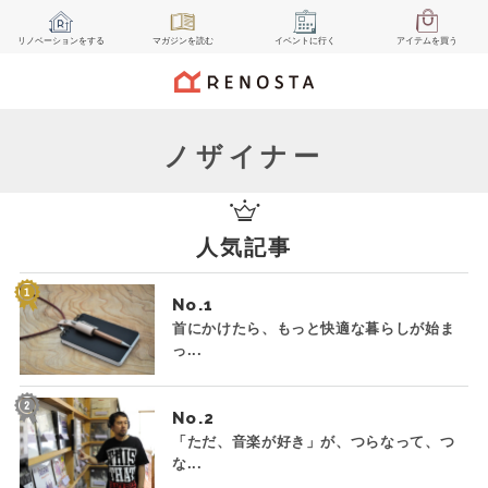
リノベーション
をする
マガジン
を読む
イベント
に行く
アイテム
を買う
ノザイナー
人気記事
No.
首にかけたら、もっと快適な暮らしが始ま
っ...
No.
「ただ、音楽が好き」が、つらなって、つ
な...