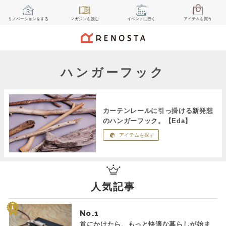
リノベーション
をする
マガジン
を読む
イベント
に行く
アイテム
を買う
ハンガーフック
カーテンレールに引っ掛ける新発想
のハンガーフック。【Eda】
アイテムを探す
人気記事
No.
首にかけたら、もっと快適な暮らしが始ま