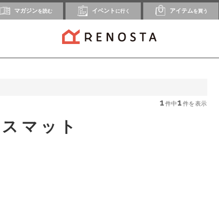
マガジン
イベント
アイテム
を読む
に行く
を買う
1
1
件中
件を表示
イスマット