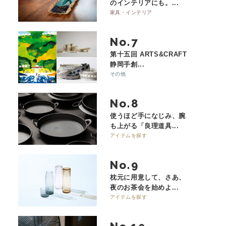
のインテリアにも。...
家具・インテリア
No.
第十五回 ARTS&CRAFT
静岡手創...
その他
No.
使うほど手になじみ、腕
も上がる「良理道具...
アイテムを探す
No.
枕元に用意して、さあ、
夜のお茶会を始めよ...
アイテムを探す