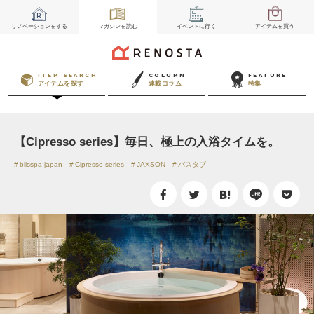
リノベーション
をする
マガジン
を読む
イベント
に行く
アイテム
を買う
ITEM SEARCH
COLUMN
FEATURE
アイテムを探す
連載コラム
特集
【Cipresso series】毎日、極上の入浴タイムを。
blisspa japan
Cipresso series
JAXSON
バスタブ