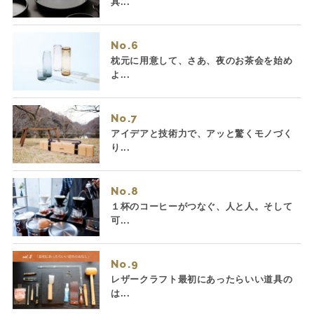
具...
No.
枕元に用意して、さあ、夜のお茶会を始め
よ...
No.
アイデアと技術力で、アッと驚くモノづく
り...
No.
１杯のコーヒーがつなぐ、人と人。そして
可...
No.
レザークラフト最初にあったらいい道具の
は...