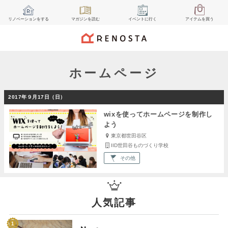
リノベーション
をする
マガジン
を読む
イベント
に行く
アイテム
を買う
ホームページ
2017年９月17日（日）
wixを使ってホームページを制作し
よう
東京都世田谷区
IID世田谷ものづくり学校
その他
人気記事