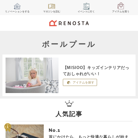
リノベーション
をする
マガジン
を読む
イベント
に行く
アイテム
を買う
ボールプール
【MISIOO】キッズインテリアだっ
ておしゃれがいい！
アイテムを探す
人気記事
No.
首にかけたら、もっと快適な暮らしが始ま