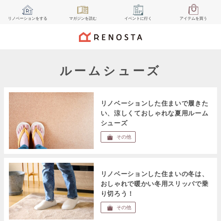
リノベーション
をする
マガジン
を読む
イベント
に行く
アイテム
を買う
ルームシューズ
リノベーションした住まいで履きた
い、涼しくておしゃれな夏用ルーム
シューズ
その他
リノベーションした住まいの冬は、
おしゃれで暖かい冬用スリッパで乗
り切ろう！
その他