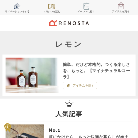
リノベーション
をする
マガジン
を読む
イベント
に行く
アイテム
を買う
レモン
簡単。だけど本格的。つくる楽しさ
を、もっと。【マイナチュラルコー
ラ】
アイテムを探す
人気記事
No.
首にかけたら、もっと快適な暮らしが始ま