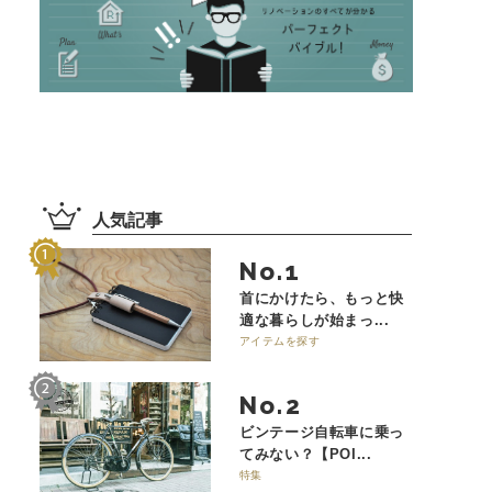
人気記事
No.
首にかけたら、もっと快
適な暮らしが始まっ...
アイテムを探す
No.
ビンテージ自転車に乗っ
てみない？【POI...
特集