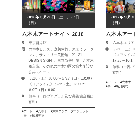
2018年５月26日（土）、27日
2017年９月
（日）
（日）
六本木アートナイト 2018
六本木アート
東京都港区
六本木エリア
六本木ヒルズ、森美術館、東京ミッドタ
９/30（土）10
ウン、サントリー美術館、21_21
《コアタイム
DESIGN SIGHT、国立新美術館、六本木
17:27〜10
商店街、その他六本木地区の協力施設や
無料（一部プ
公共スペース
有料）
５/26（土）10:00〜５/27（日）18:00 /
アート
六本木
《コアタイム》５/26（土）18:00〜
祭
蜷川実花
５/27（日）6:00
無料（一部プログラム及び美術館企画は
有料）
アート
六本木
東南アジア・プロジェクト
祭
蜷川実花