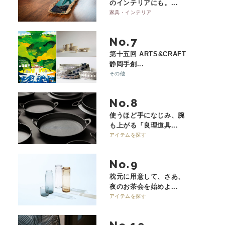
のインテリアにも。...
家具・インテリア
No.
第十五回 ARTS&CRAFT
静岡手創...
その他
No.
使うほど手になじみ、腕
も上がる「良理道具...
アイテムを探す
No.
枕元に用意して、さあ、
夜のお茶会を始めよ...
アイテムを探す