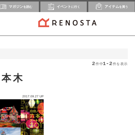
マガジン
イベント
アイテム
を読む
に行く
を買う
2
1-2
件中
件を表示
六本木
2017.09.27 UP