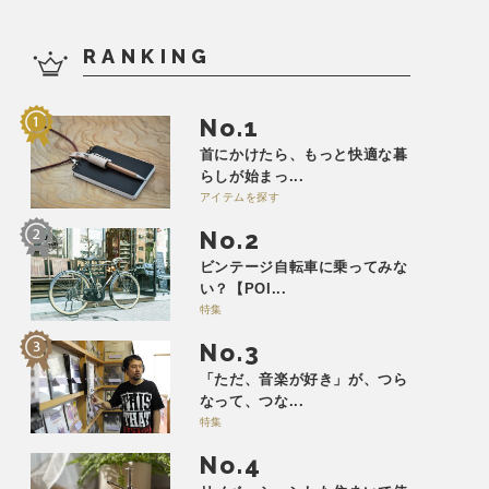
RANKING
No.
首にかけたら、もっと快適な暮
らしが始まっ...
アイテムを探す
No.
ビンテージ自転車に乗ってみな
い？【POI...
特集
No.
「ただ、音楽が好き」が、つら
なって、つな...
特集
No.