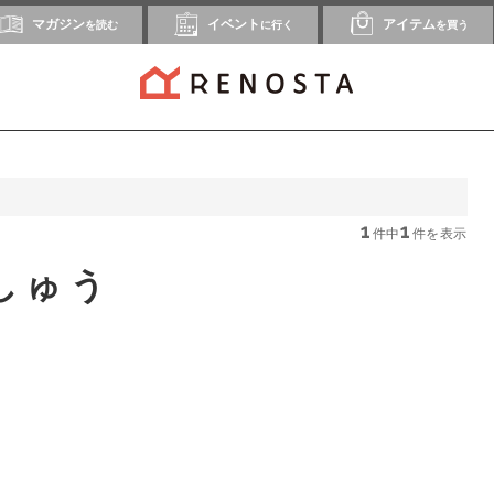
マガジン
イベント
アイテム
を読む
に行く
を買う
1
1
件中
件を表示
しゅう