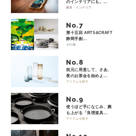
のインテリアにも。...
家具・インテリア
No.
第十五回 ARTS&CRAFT
静岡手創...
その他
No.
枕元に用意して、さあ、
夜のお茶会を始めよ...
アイテムを探す
No.
使うほど手になじみ、腕
も上がる「良理道具...
アイテムを探す