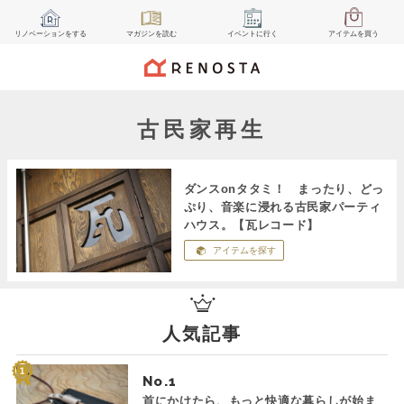
リノベーション
をする
マガジン
を読む
イベント
に行く
アイテム
を買う
古民家再生
ダンスonタタミ！ まったり、どっ
ぷり、音楽に浸れる古民家パーティ
ハウス。【瓦レコード】
アイテムを探す
人気記事
No.
首にかけたら、もっと快適な暮らしが始ま