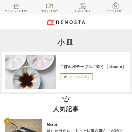
リノベーション
をする
マガジン
を読む
イベント
に行く
アイテム
を買う
小皿
こぼれ桜テーブルに咲く【hiracle】
アイテムを探す
人気記事
No.
首にかけたら、もっと快適な暮らしが始ま