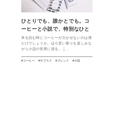
ひとりでも、誰かとでも。コ
ーヒーと小説で、特別なひと
ときを。【ものがたり珈琲】
本を読む時にコーヒーが欠かせないのは僕
だけでしょうか。ほろ苦い香りを楽しみな
がら小説の世界に浸る。こ...
コーヒー
サブスク
ブレンド
小説