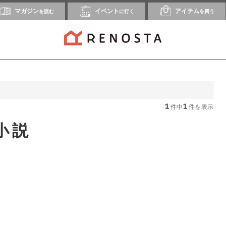
マガジン
イベント
アイテム
を読む
に行く
を買う
1
1
件中
件を表示
小説