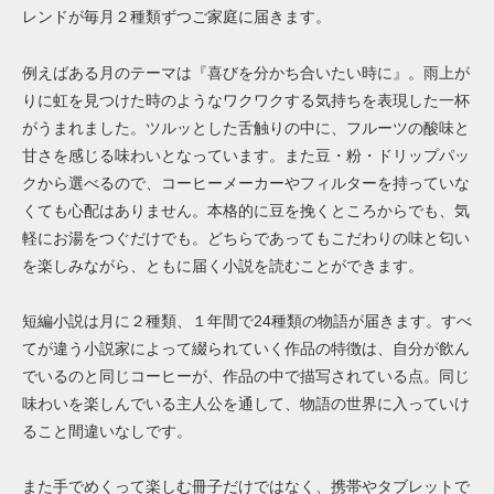
レンドが毎月２種類ずつご家庭に届きます。
例えばある月のテーマは『喜びを分かち合いたい時に』。雨上が
りに虹を見つけた時のようなワクワクする気持ちを表現した一杯
がうまれました。ツルッとした舌触りの中に、フルーツの酸味と
甘さを感じる味わいとなっています。また豆・粉・ドリップパッ
クから選べるので、コーヒーメーカーやフィルターを持っていな
くても心配はありません。本格的に豆を挽くところからでも、気
軽にお湯をつぐだけでも。どちらであってもこだわりの味と匂い
を楽しみながら、ともに届く小説を読むことができます。
短編小説は月に２種類、１年間で
24
種類の物語が届きます。すべ
てが違う小説家によって綴られていく作品の特徴は、自分が飲ん
でいるのと同じコーヒーが、作品の中で描写されている点。同じ
味わいを楽しんでいる主人公を通して、物語の世界に入っていけ
ること間違いなしです。
また手でめくって楽しむ冊子だけではなく、携帯やタブレットで