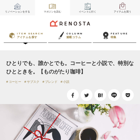
リノベーション
をする
マガジン
を読む
イベント
に行く
アイテム
を買う
ITEM SEARCH
COLUMN
FEATURE
アイテムを探す
連載コラム
特集
ひとりでも、誰かとでも。コーヒーと小説で、特別な
ひとときを。【ものがたり珈琲】
コーヒー
サブスク
ブレンド
小説