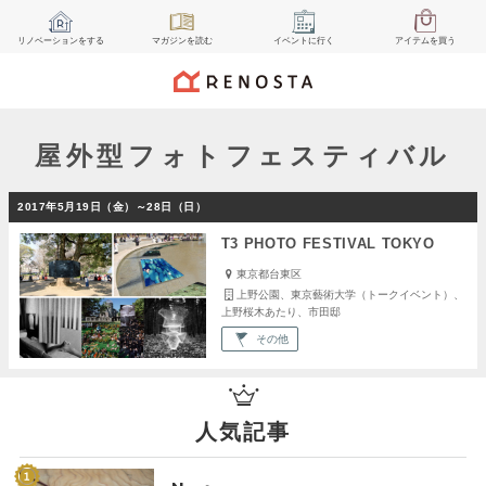
リノベーション
をする
マガジン
を読む
イベント
に行く
アイテム
を買う
屋外型フォトフェスティバル
2017年5月19日（金）～28日（日）
T3 PHOTO FESTIVAL TOKYO
東京都台東区
上野公園、東京藝術大学（トークイベント）、
上野桜木あたり、市田邸
その他
人気記事