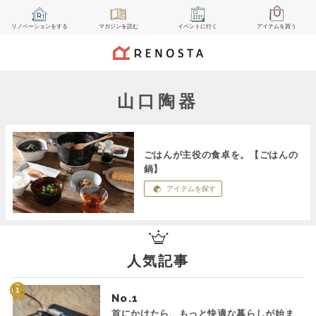
リノベーション
をする
マガジン
を読む
イベント
に行く
アイテム
を買う
山口陶器
ごはんが主役の食卓を。【ごはんの
鍋】
アイテムを探す
人気記事
No.
首にかけたら、もっと快適な暮らしが始ま