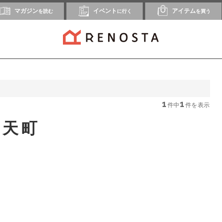
マガジン
イベント
アイテム
を読む
に行く
を買う
1
1
件中
件を表示
弁天町