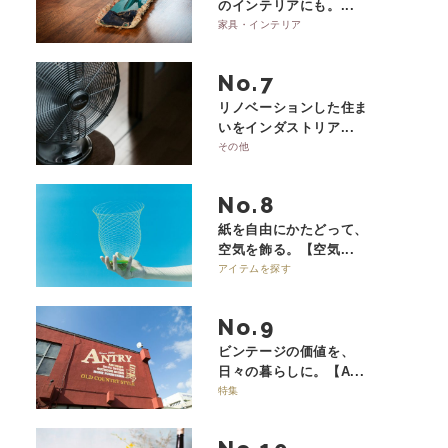
のインテリアにも。...
家具・インテリア
No.
リノベーションした住ま
いをインダストリア...
その他
No.
紙を自由にかたどって、
空気を飾る。【空気...
アイテムを探す
No.
ビンテージの価値を、
日々の暮らしに。【A...
特集