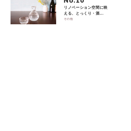
No.
リノベーション空間に映
える、とっくり・酒...
その他