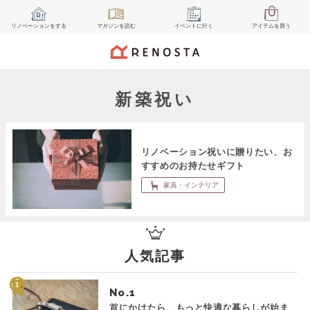
リノベーション
をする
マガジン
を読む
イベント
に行く
アイテム
を買う
新築祝い
リノベーション祝いに贈りたい、お
すすめのお持たせギフト
家具・インテリア
人気記事
No.
首にかけたら、もっと快適な暮らしが始ま