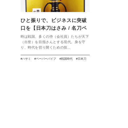
ひと振りで、ビジネスに突破
口を【日本刀はさみ / 名刀ペ
ーパーナイフ】
時は戦国、多くの侍（会社員）たちが天下
（出世）を目指さんとする現代。身を守
り、時代を切り開くための技...
ハサミ
ペーパーバイフ
戦国時代
日本刀