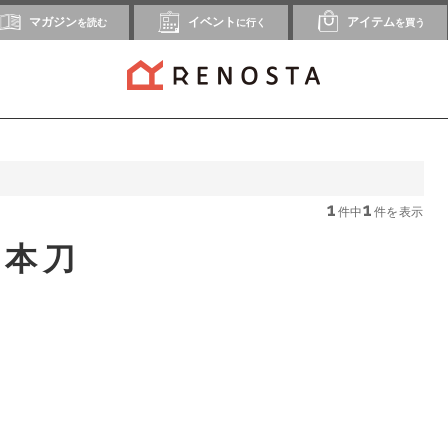
マガジン
イベント
アイテム
を読む
に行く
を買う
1
1
件中
件を表示
日本刀