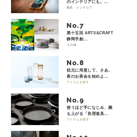
のインテリアにも。...
家具・インテリア
No.
第十五回 ARTS&CRAFT
静岡手創...
その他
No.
枕元に用意して、さあ、
夜のお茶会を始めよ...
アイテムを探す
No.
使うほど手になじみ、腕
も上がる「良理道具...
アイテムを探す