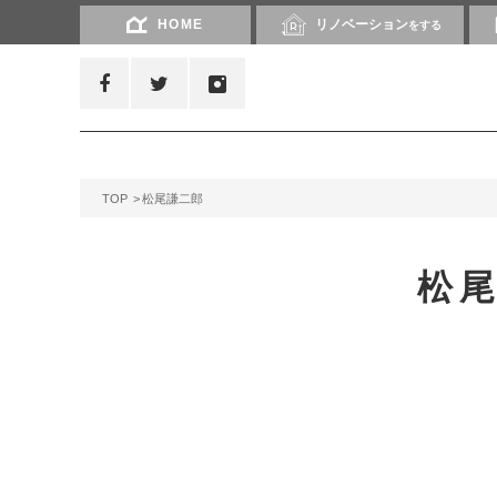
HOME
リノベーション
をする
TOP
松尾謙二郎
松