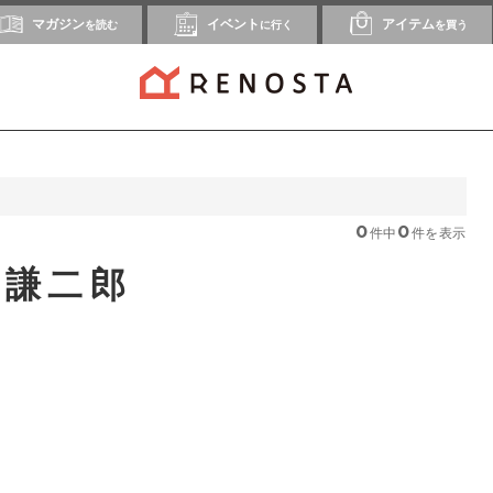
マガジン
イベント
アイテム
を読む
に行く
を買う
0
0
件中
件を表示
尾謙二郎