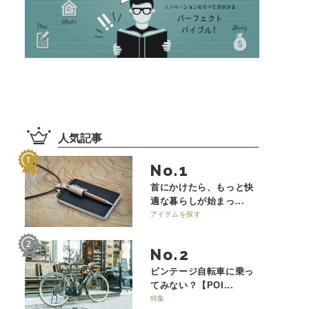
人気記事
No.
首にかけたら、もっと快
適な暮らしが始まっ...
アイテムを探す
No.
ビンテージ自転車に乗っ
てみない？【POI...
特集