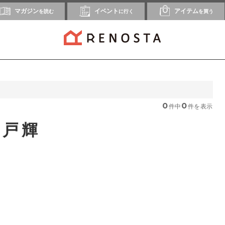
マガジン
イベント
アイテム
を読む
に行く
を買う
0
0
件中
件を表示
松戸輝