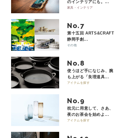
のインテリアにも。...
家具・インテリア
No.
第十五回 ARTS&CRAFT
静岡手創...
その他
No.
使うほど手になじみ、腕
も上がる「良理道具...
アイテムを探す
No.
枕元に用意して、さあ、
夜のお茶会を始めよ...
アイテムを探す