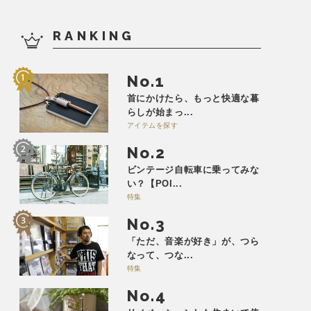
RANKING
No.
首にかけたら、もっと快適な暮
らしが始まっ...
アイテムを探す
No.
ビンテージ自転車に乗ってみな
い？【POI...
特集
No.
「ただ、音楽が好き」が、つら
なって、つな...
特集
No.