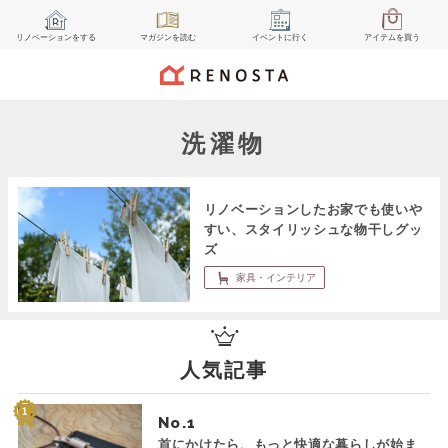
リノベーション
をする
マガジン
を読む
イベント
に行く
アイテム
を買う
洗濯物
リノベーションしたお家でも使いや
すい、スタイリッシュな物干しグッ
ズ
家具・インテリア
人気記事
No.
首にかけたら、もっと快適な暮らしが始ま