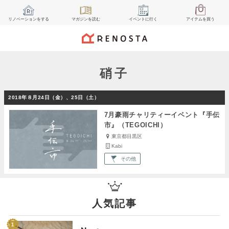
リノベーション
をする
マガジン
を読む
イベント
に行く
アイテム
を買う
硝子
2018年８月24日（金）、25日（土）
7月豪雨チャリティーイベント『手伝
市』（TEGOICHI）
東京都目黒区
Kabi
その他
人気記事