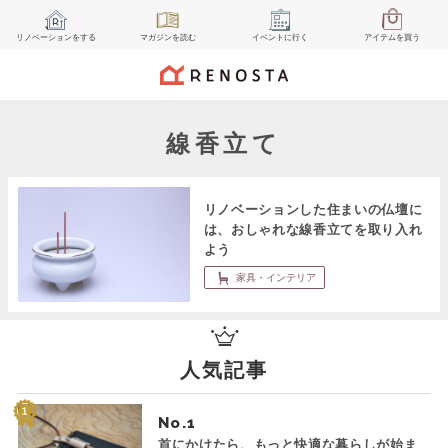
リノベーション
をする
マガジン
を読む
イベント
に行く
アイテム
を買う
線香立て
リノベーションした住まいの仏壇に
は、おしゃれな線香立てを取り入れ
よう
家具・インテリア
人気記事
No.
首にかけたら、もっと快適な暮らしが始ま