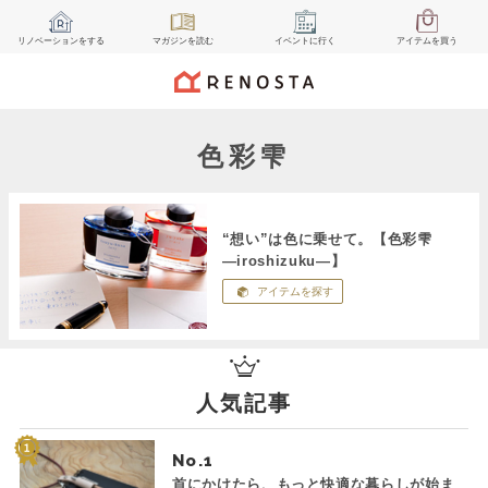
リノベーション
をする
マガジン
を読む
イベント
に行く
アイテム
を買う
色彩雫
“想い”は色に乗せて。【色彩雫
―iroshizuku―】
アイテムを探す
人気記事
No.
首にかけたら、もっと快適な暮らしが始ま